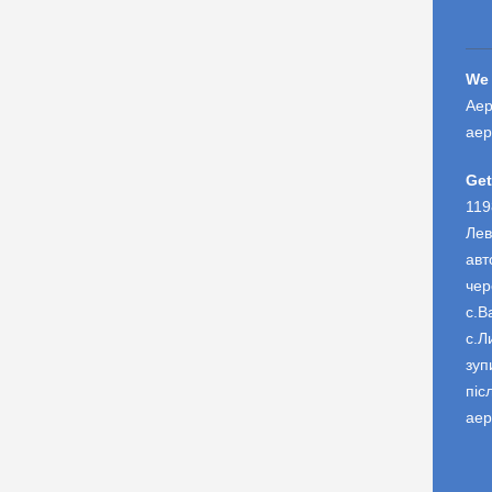
We 
Аер
аер
Get
119
Лев
авт
чер
с.В
с.Л
зуп
піс
аер