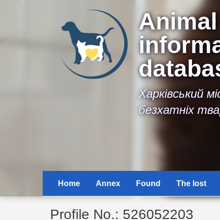
Animal
inform
databa
Харківський м
безхатніх тва
Home
Annex
Found
The lost
Profile No.: 526052203