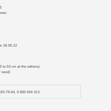
2
nnex
и:
26.05.22
 to 53 cm at the withers)
r wool)
920-79-04, 0 800 504 313