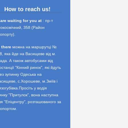
How to reach us!
are waiting for you at
: пр-т
окосмічний, 358 (Район
опорту).
 there
можна на маршрутці №
8, яка йде на Васищеве від м.
ада. А також автобусами від
останції "Кінний ринок", які йдуть
ез зупинку Одеська на
асищеве, с.Хорошеве, м.Зміїв і
изогубівка.Просіть у водія
инку "Притулок", вона наступна
ля "Епіцентру", розташованого за
опортом.