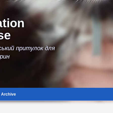
ation
se
іський притулок для
рин
Archive