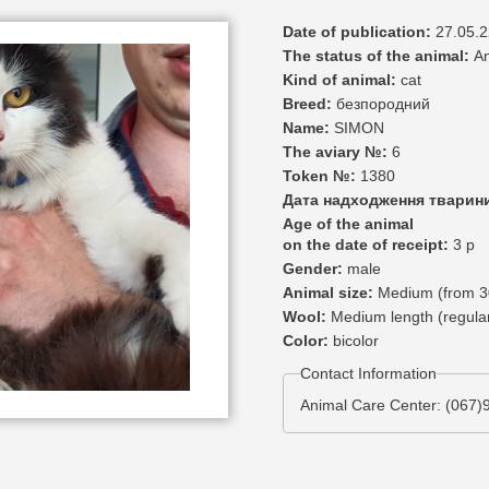
Date of publication:
27.05.2
The status of the animal:
A
Kind of animal:
cat
Breed:
безпородний
Name:
SIMON
The aviary №:
6
Token №:
1380
Дата надходження тварин
Age of the animal
on the date of receipt:
3 р
Gender:
male
Animal size:
Medium (from 30
Wool:
Medium length (regula
Color:
bicolor
Contact Information
Animal Care Center: (067)