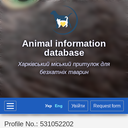
Animal information
database
Харківський міський притулок для
безхатніх тварин
Укр
Eng
Увійти
Request form
Profile No.: 531052202