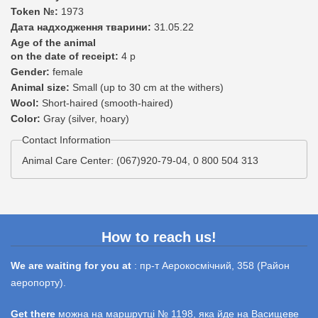
Token №:
1973
Дата надходження тварини:
31.05.22
Age of the animal
on the date of receipt:
4 р
Gender:
female
Animal size:
Small (up to 30 cm at the withers)
Wool:
Short-haired (smooth-haired)
Color:
Gray (silver, hoary)
Contact Information
Animal Care Center: (067)920-79-04, 0 800 504 313
How to reach us!
We are waiting for you at
: пр-т Аерокосмічний, 358 (Район
аеропорту).
Get there
можна на маршрутці № 1198, яка йде на Васищеве