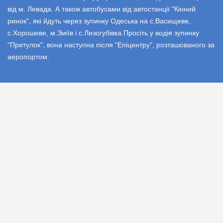
від м. Левада. А також автобусами від автостанції "Кінний
ринок", які йдуть через зупинку Одеська на с.Васищеве,
с.Хорошеве, м.Зміїв і с.Лизогубівка.Просіть у водія зупинку
"Притулок", вона наступна після "Епіцентру", розташованого за
аеропортом.