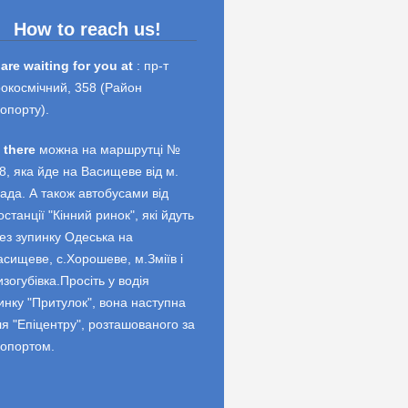
How to reach us!
are waiting for you at
: пр-т
окосмічний, 358 (Район
опорту).
 there
можна на маршрутці №
8, яка йде на Васищеве від м.
ада. А також автобусами від
останції "Кінний ринок", які йдуть
ез зупинку Одеська на
асищеве, с.Хорошеве, м.Зміїв і
изогубівка.Просіть у водія
инку "Притулок", вона наступна
ля "Епіцентру", розташованого за
опортом.