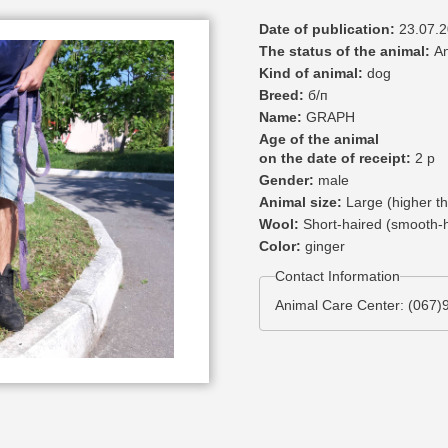
Date of publication:
23.07.
The status of the animal:
A
Kind of animal:
dog
Breed:
б/п
Name:
GRAPH
Age of the animal
on the date of receipt:
2 р
Gender:
male
Animal size:
Large (higher th
Wool:
Short-haired (smooth-
Color:
ginger
Contact Information
Animal Care Center: (067)