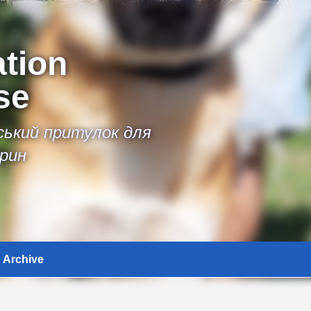
ation
se
іський притулок для
рин
Archive