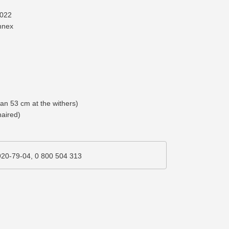
2022
nnex
an 53 cm at the withers)
haired)
920-79-04, 0 800 504 313