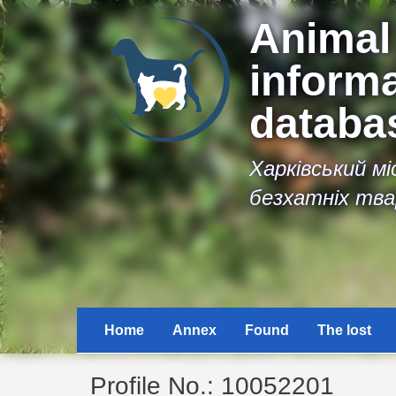
Animal
inform
databa
Харківський м
безхатніх тва
Home
Annex
Found
The lost
Profile No.: 10052201