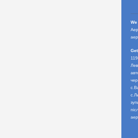
We 
Аер
аер
Get
119
Лев
авт
чер
с.В
с.Л
зуп
піс
аер