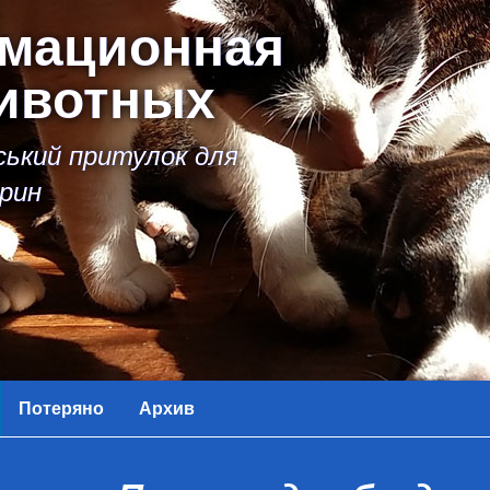
мационная
животных
іський притулок для
рин
Потеряно
Архив