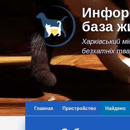
Инфор
база 
Харківський м
безхатніх тва
Главная
Пристройство
Найдено