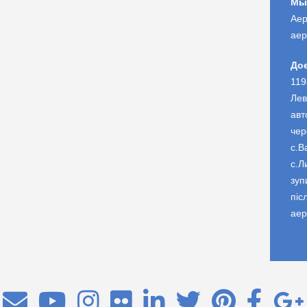
Мы
Аер
аер
До
119
Лев
авт
чер
с.В
с.Л
зуп
піс
аер