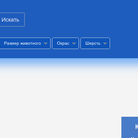
Искать
Размер животного
Окрас
Шерсть