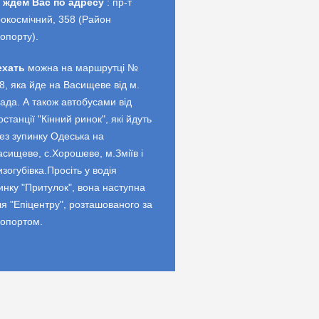
 ждем Вас по адресу
: пр-т
окосмічний, 358 (Район
опорту).
ехать
можна на маршрутці №
8, яка йде на Васищеве від м.
ада. А також автобусами від
останції "Кінний ринок", які йдуть
ез зупинку Одеська на
асищеве, с.Хорошеве, м.Зміїв і
изогубівка.Просіть у водія
инку "Притулок", вона наступна
ля "Епіцентру", розташованого за
опортом.