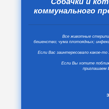
Собачки и ко
коммунального п
Все животные стерилиз
бешенство; чума плотоядных; инфекц
Если Вас заинтересовало какое-то 
Если Вы хотите поближ
приглашаем В
З