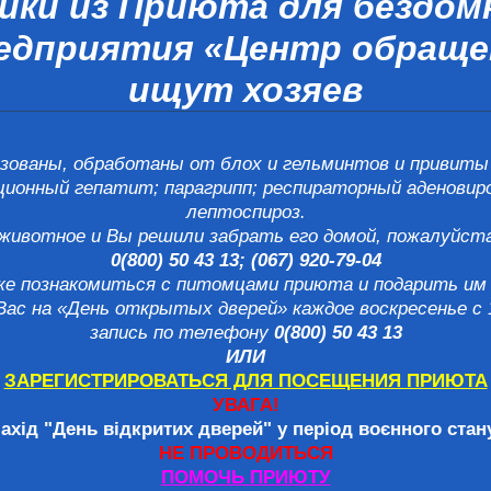
тики из Приюта для бездо
редприятия «Центр обраще
ищут хозяев
ованы, обработаны от блох и гельминтов и привиты 
ионный гепатит; парагрипп; респираторный аденовироз
лептоспироз.
животное и Вы решили забрать его домой, пожалуйста
0(800) 50 43 13; (067) 920-79-04
е познакомиться с питомцами приюта и подарить им 
ас на «День открытых дверей» каждое воскресенье с 1
запись по телефону
0(8
00) 50 43 13
ИЛИ
ЗАРЕГИСТРИРОВАТЬСЯ ДЛЯ ПОСЕЩЕНИЯ ПРИЮТА
УВАГА!
ахід "День відкритих дверей" у період воєнного ста
НЕ ПРОВОДИТЬСЯ
ПОМОЧЬ ПРИЮТУ