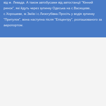
від м. Левада. А також автобусами від автостанції "Кінний
ринок", які йдуть через зупинку Одеська на с.Васищеве,
с.Хорошеве, м.Зміїв і с.Лизогубівка.Просіть у водія зупинку
"Притулок", вона наступна після "Епіцентру", розташованого за
аеропортом.