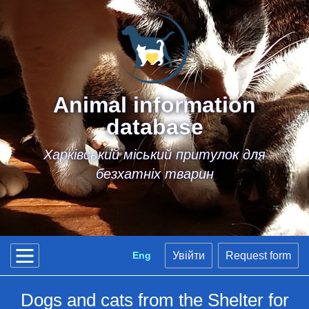
Animal information
database
Харківський міський притулок для
безхатніх тварин
Eng
Увійти
Request form
Dogs and cats from the Shelter for