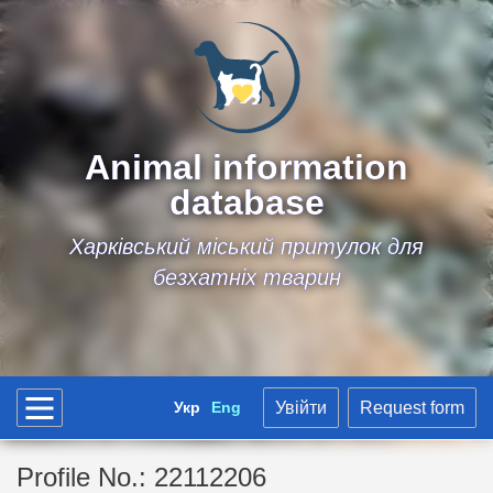
Animal information
database
Харківський міський притулок для
безхатніх тварин
Укр
Eng
Увійти
Request form
Profile No.: 22112206