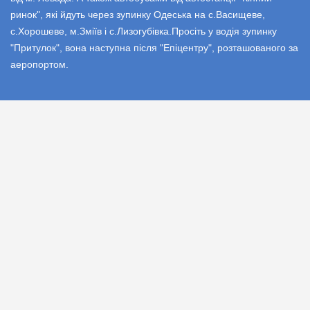
ринок", які йдуть через зупинку Одеська на с.Васищеве,
с.Хорошеве, м.Зміїв і с.Лизогубівка.Просіть у водія зупинку
"Притулок", вона наступна після "Епіцентру", розташованого за
аеропортом.