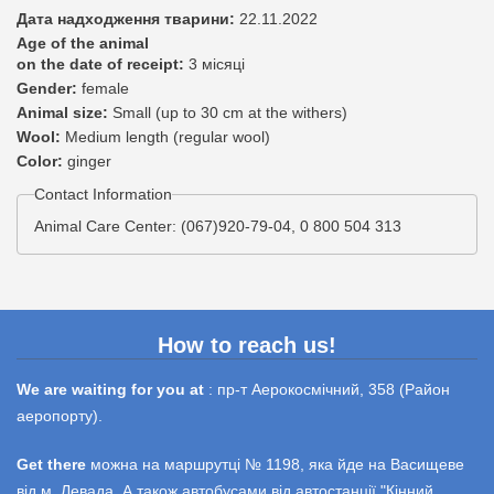
Дата надходження тварини:
22.11.2022
Age of the animal
on the date of receipt:
3 місяці
Gender:
female
Animal size:
Small (up to 30 cm at the withers)
Wool:
Medium length (regular wool)
Color:
ginger
Contact Information
Animal Care Center: (067)920-79-04, 0 800 504 313
How to reach us!
We are waiting for you at
: пр-т Аерокосмічний, 358 (Район
аеропорту).
Get there
можна на маршрутці № 1198, яка йде на Васищеве
від м. Левада. А також автобусами від автостанції "Кінний