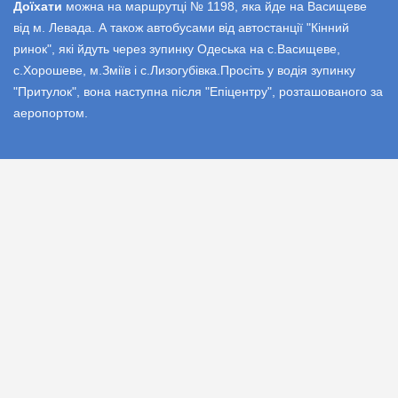
Доїхати
можна на маршрутці № 1198, яка йде на Васищеве
від м. Левада. А також автобусами від автостанції "Кінний
ринок", які йдуть через зупинку Одеська на с.Васищеве,
с.Хорошеве, м.Зміїв і с.Лизогубівка.Просіть у водія зупинку
"Притулок", вона наступна після "Епіцентру", розташованого за
аеропортом.