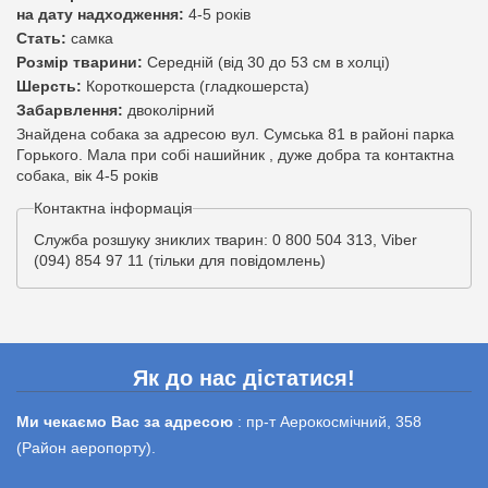
на дату надходження:
4-5 років
Стать:
самка
Розмір тварини:
Середній (від 30 до 53 см в холці)
Шерсть:
Короткошерста (гладкошерста)
Забарвлення:
двоколірний
Знайдена собака за адресою вул. Сумська 81 в районі парка
Горького. Мала при собі нашийник , дуже добра та контактна
собака, вік 4-5 років
Контактна інформація
Служба розшуку зниклих тварин: 0 800 504 313, Viber
(094) 854 97 11 (тільки для повідомлень)
Як до нас дістатися!
Ми чекаємо Вас за адресою
: пр-т Аерокосмічний, 358
(Район аеропорту).