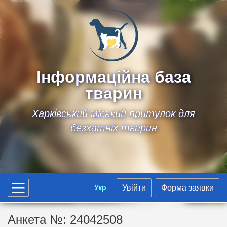
Інформаційна база
тварин
Харківський міський притулок для
безхатніх тварин
Укр
Увійти
Форма заявки
Анкета №: 24042508