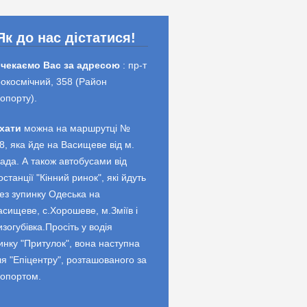
Як до нас дістатися!
 чекаємо Вас за адресою
: пр-т
окосмічний, 358 (Район
опорту).
хати
можна на маршрутці №
8, яка йде на Васищеве від м.
ада. А також автобусами від
останції "Кінний ринок", які йдуть
ез зупинку Одеська на
асищеве, с.Хорошеве, м.Зміїв і
изогубівка.Просіть у водія
инку "Притулок", вона наступна
ля "Епіцентру", розташованого за
опортом.