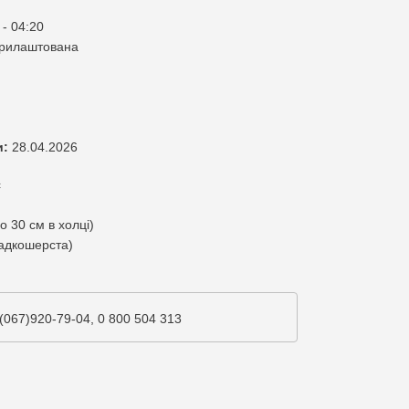
 - 04:20
прилаштована
и:
28.04.2026
с
о 30 см в холці)
адкошерста)
(067)920-79-04, 0 800 504 313