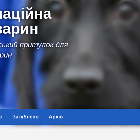
аційна
варин
іський притулок для
рин
о
Загублено
Архів