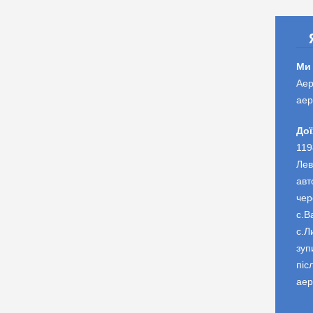
Ми
Аер
аер
Дої
119
Лев
авт
чер
с.В
с.Л
зуп
піс
аер