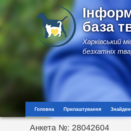
Інформ
база т
Харківський м
безхатніх тва
Головна
Прилаштування
Знайден
Анкета №: 28042604