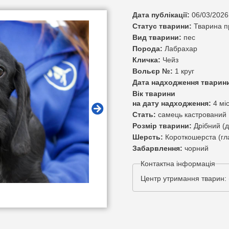
Дата публікації:
06/03/2026
Статус тварини:
Тварина 
Вид тварини:
пес
Порода:
Лабрахар
Кличка:
Чейз
Вольєр №:
1 круг
Дата надходження тварин
Вік тварини
на дату надходження:
4 мі
Стать:
самець кастрований
Розмір тварини:
Дрібний (д
Шерсть:
Короткошерста (гл
Забарвлення:
чорний
Контактна інформація
Центр утримання тварин: 