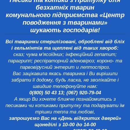
безхатніх тварин
комунального підприємства «Центр
поводження з тваринами»
шукають гоcподарів!
Всі тваринки стерилізовані, оброблені від бліх
і гельмінтів та щеплені від таких хвороб:
сказ; чума м'ясоїдних; інфекційний гепатит;
парагрипп; респіраторний аденовіроз; короно- та
парвовірусний энтерит и лептоспіроз.
Вас зацікавила якась тваринка і Ви вирішили
забрати її додому, будь ласка, не зволікайте і
швидше телефонуйте нам:
0(800) 50 43 13; (067) 920-79-04
А якщо Ви хочете ближче познайомитись з
песиками чи котиками притулку та подарувати їм
трішки тепла та любові,
запрошуємо Вас на «День відкритих дверей»
щонеділі з 10-00 до 14-00