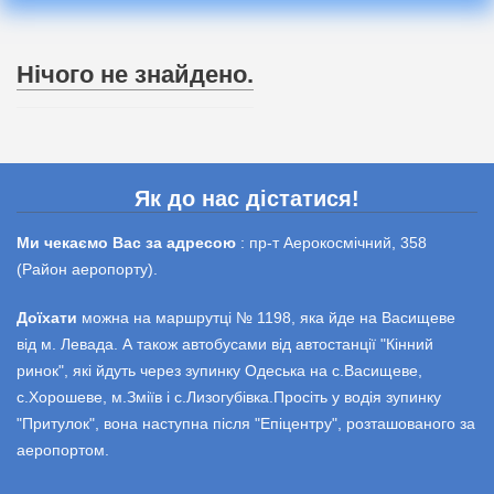
Нічого не знайдено.
Як до нас дістатися!
Ми чекаємо Вас за адресою
: пр-т Аерокосмічний, 358
(Район аеропорту).
Доїхати
можна на маршрутці № 1198, яка йде на Васищеве
від м. Левада. А також автобусами від автостанції "Кінний
ринок", які йдуть через зупинку Одеська на с.Васищеве,
с.Хорошеве, м.Зміїв і с.Лизогубівка.Просіть у водія зупинку
"Притулок", вона наступна після "Епіцентру", розташованого за
аеропортом.