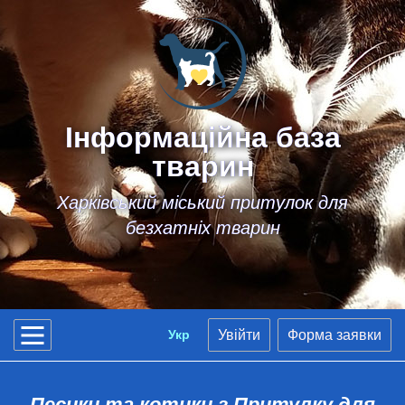
Інформаційна база
тварин
Харківський міський притулок для
безхатніх тварин
Укр
Увійти
Форма заявки
Песики та котики з Притулку для