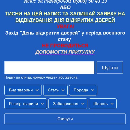
запис за телефоном
0(800) 50 4
3 13
АБО
ТИСНИ НА ЦЕЙ НАПИС ТА ЗАЛИШАЙ ЗАЯВКУ НА
ВІДВІДУВАННЯ ДНЯ ВІДКРИТИХ ДВЕРЕЙ
УВАГА!
Захід "День відкритих дверей" у період воєнного
стану
НЕ ПРОВОДИТЬСЯ
ДОПОМОГТИ ПРИТУЛКУ
Шукати
Пошук по кличці, номеру Анкети або жетона
Вид тварини
Стать
Порода
Розмір тварини
Забарвлення
Шерсть
Скинути