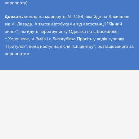
аеропорту).
Доехать
можна на маршрутці № 1198, яка йде на Васищеве
від м. Левада. А також автобусами від автостанції "Кінний
ринок", які йдуть через зупинку Одеська на с.Васищеве,
с.Хорошеве, м.Зміїв і с.Лизогубівка.Просіть у водія зупинку
"Притулок", вона наступна після "Епіцентру", розташованого за
аеропортом.