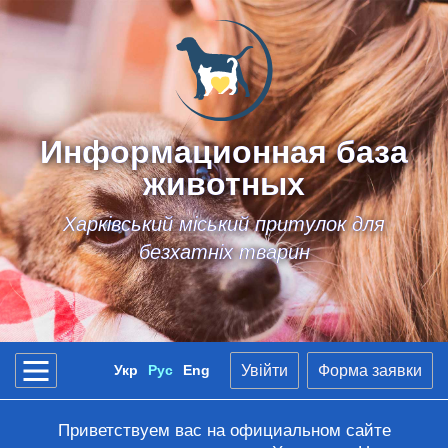
Информационная база
животных
Харківський міський притулок для
безхатніх тварин
Укр
Рус
Eng
Увійти
Форма заявки
Приветствуем вас на официальном сайте