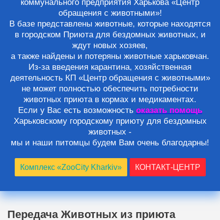
коммунального предприятия Харькова «Центр
обращения с животными»!
В базе представлены животные, которые находятся
в городском Приюта для бездомных животных, и
ждут новых хозяев,
а также найдены и потеряны животные харьковчан.
Из-за введения карантина, хозяйственная
деятельность КП «Центр обращения с животными»
не может полностью обеспечить потребности
животных приюта в кормах и медикаментах.
Если у Вас есть возможность
оказать помощь
Харьковскому городскому приюту для бездомных
животных -
мы и наши питомцы будем Вам очень благодарны!
Комплекс «ZooCity Kharkiv»
КОНТАКТ-ЦЕНТР
Передача Животных из приюта