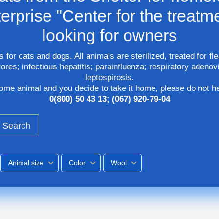
rprise "Center for the treatme
looking for owners
s for cats and dogs. All animals are sterilized, treated for 
ores; infectious hepatitis; parainfluenza; respiratory adenov
leptospirosis.
some animal and you decide to take it home, please do not he
0(800) 50 43 13; (067) 920-79-04
Search
Animal size
Color
Wool