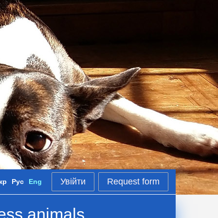
Увійти
Request form
кр
Рус
Eng
less animals