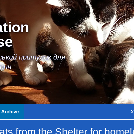
ation
se
іський притулок для
рин
Archive
У
ts from the Shelter for home