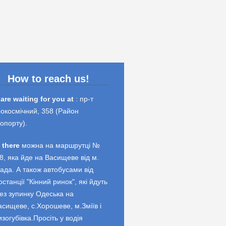
How to reach us!
are waiting for you at
: пр-т
окосмічний, 358 (Район
опорту).
 there
можна на маршрутці №
8, яка йде на Васищеве від м.
ада. А також автобусами від
останції "Кінний ринок", які йдуть
ез зупинку Одеська на
асищеве, с.Хорошеве, м.Зміїв і
изогубівка.Просіть у водія