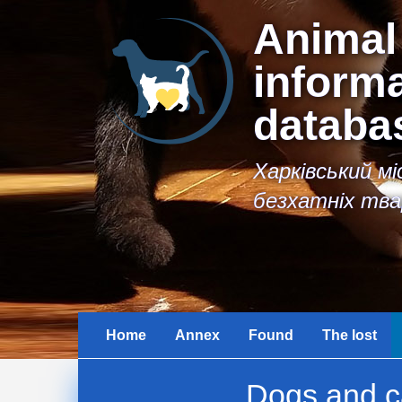
Animal
inform
databa
Харківський м
безхатніх тва
Home
Annex
Found
The lost
Dogs and ca