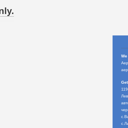
nly.
We 
Аер
аер
Get
119
Лев
авт
чер
с.В
с.Л