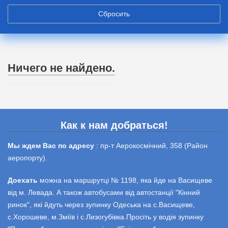
Сбросить
Ничего не найдено.
Как к нам добраться!
Мы ждем Вас по адресу
: пр-т Аерокосмічний, 358 (Район
аеропорту).
Доехать
можна на маршрутці № 1198, яка йде на Васищеве
від м. Левада. А також автобусами від автостанції "Кінний
ринок", які йдуть через зупинку Одеська на с.Васищеве,
с.Хорошеве, м.Зміїв і с.Лизогубівка.Просіть у водія зупинку