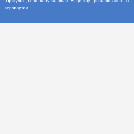
"Притулок", вона наступна після "Епіцентру", розташованого за
аеропортом.