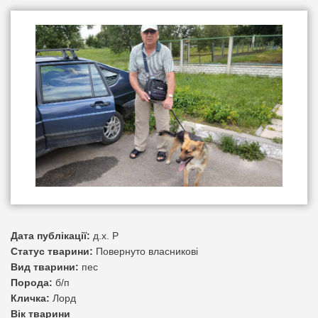
Дата публікації:
д.х. Р
Статус тварини:
Повернуто власникові
Вид тварини:
пес
Порода:
б/п
Кличка:
Лорд
Вік тварини