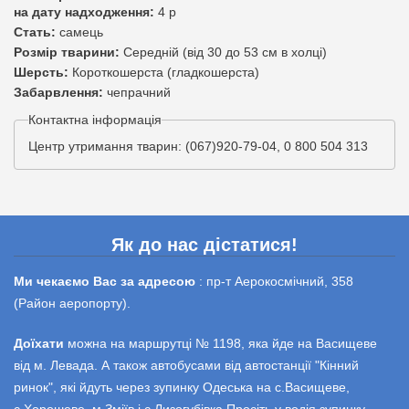
на дату надходження:
4 р
Стать:
самець
Розмір тварини:
Середній (від 30 до 53 см в холці)
Шерсть:
Короткошерста (гладкошерста)
Забарвлення:
чепрачний
Контактна інформація
Центр утримання тварин: (067)920-79-04, 0 800 504 313
Як до нас дістатися!
Ми чекаємо Вас за адресою
: пр-т Аерокосмічний, 358
(Район аеропорту).
Доїхати
можна на маршрутці № 1198, яка йде на Васищеве
від м. Левада. А також автобусами від автостанції "Кінний
ринок", які йдуть через зупинку Одеська на с.Васищеве,