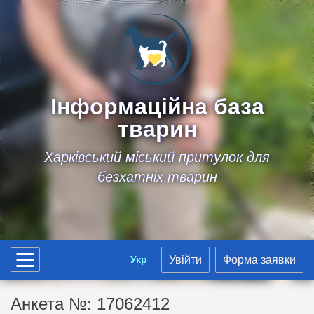
Інформаційна база
тварин
Харківський міський притулок для
безхатніх тварин
Укр
Увійти
Форма заявки
Анкета №: 17062412