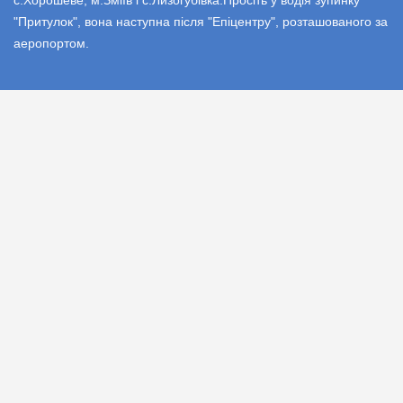
с.Хорошеве, м.Зміїв і с.Лизогубівка.Просіть у водія зупинку
"Притулок", вона наступна після "Епіцентру", розташованого за
аеропортом.