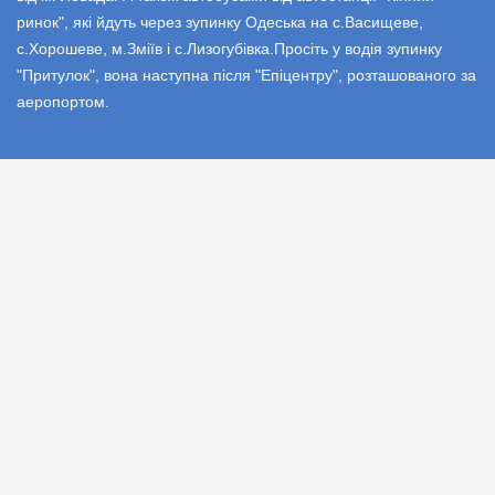
ринок", які йдуть через зупинку Одеська на с.Васищеве,
с.Хорошеве, м.Зміїв і с.Лизогубівка.Просіть у водія зупинку
"Притулок", вона наступна після "Епіцентру", розташованого за
аеропортом.