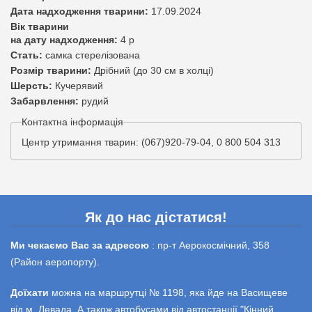
Дата надходження тварини:
17.09.2024
Вік тварини
на дату надходження:
4 р
Стать:
самка стерелізована
Розмір тварини:
Дрібний (до 30 см в холці)
Шерсть:
Кучерявий
Забарвлення:
рудий
Контактна інформація
Центр утримання тварин: (067)920-79-04, 0 800 504 313
Як до нас дістатися!
Ми чекаємо Вас за адресою
: пр-т Аерокосмічний, 358
(Район аеропорту).
Доїхати
можна на маршрутці № 1198, яка йде на Васищеве
від м. Левада. А також автобусами від автостанції "Кінний