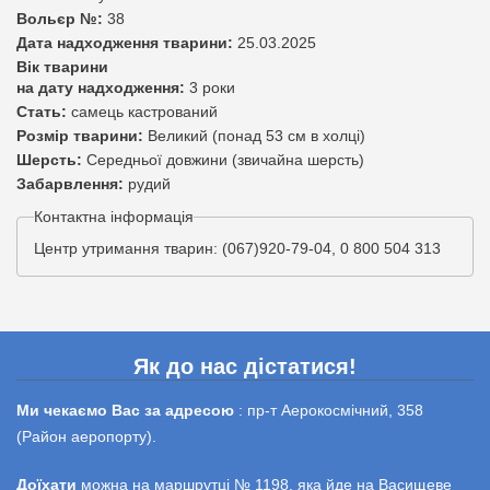
Вольєр №:
38
Дата надходження тварини:
25.03.2025
Вік тварини
на дату надходження:
3 роки
Стать:
самець кастрований
Розмір тварини:
Великий (понад 53 см в холці)
Шерсть:
Середньої довжини (звичайна шерсть)
Забарвлення:
рудий
Контактна інформація
Центр утримання тварин: (067)920-79-04, 0 800 504 313
Як до нас дістатися!
Ми чекаємо Вас за адресою
: пр-т Аерокосмічний, 358
(Район аеропорту).
Доїхати
можна на маршрутці № 1198, яка йде на Васищеве