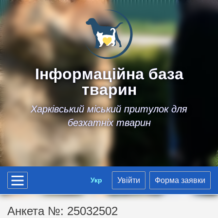
Інформаційна база
тварин
Харківський міський притулок для
безхатніх тварин
Укр
Увійти
Форма заявки
Анкета №: 25032502