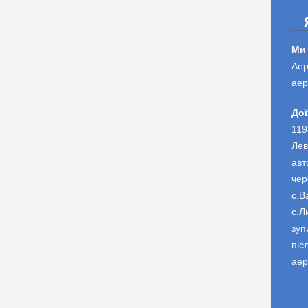
Ми
Аер
аер
Дої
119
Лев
авт
чер
с.В
с.Л
зуп
піс
аер