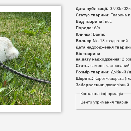
Дата публікації:
07/03/2025
Статус тварини:
Тварина 
Вид тварини:
пес
Порода:
б/п
Кличка:
Бантік
Вольєр №:
13 квадратний
Дата надходження тварин
Вік тварини
на дату надходження:
2 ро
Стать:
самець кастрований
Розмір тварини:
Дрібний (д
Шерсть:
Короткошерста (гл
Забарвлення:
двоколірний
Контактна інформація
Центр утримання тварин: 