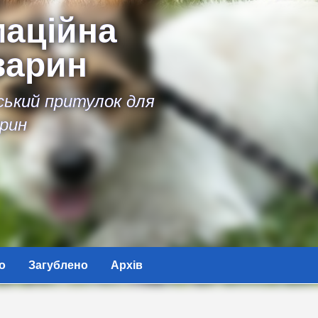
аційна
варин
іський притулок для
рин
о
Загублено
Архів