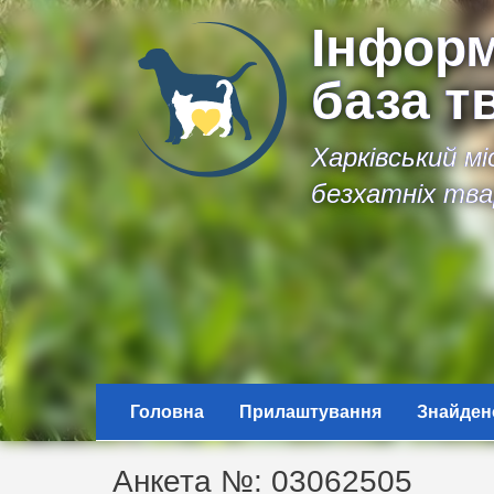
Інформ
база т
Харківський м
безхатніх тва
Головна
Прилаштування
Знайден
Анкета №: 03062505