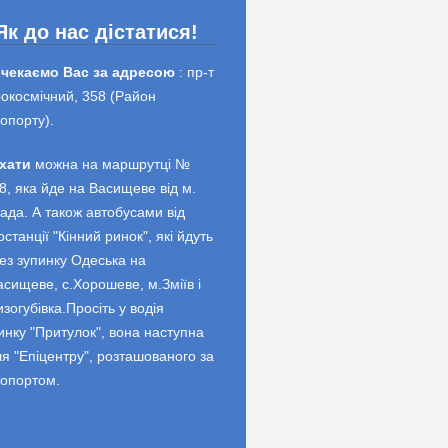
Як до нас дістатися!
 чекаємо Вас за адресою
: пр-т
окосмічний, 358 (Район
опорту).
хати
можна на маршрутці №
8, яка йде на Васищеве від м.
ада. А також автобусами від
останції "Кінний ринок", які йдуть
ез зупинку Одеська на
асищеве, с.Хорошеве, м.Зміїв і
изогубівка.Просіть у водія
инку "Притулок", вона наступна
ля "Епіцентру", розташованого за
опортом.