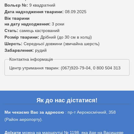
Вольєр №:
9 квадратний
Дата надходження тварини:
08.09.2025
Вік тварини
на дату надходження:
3 роки
Стать:
самець кастрований
Розмір тварини:
Дрібний (до 30 см в холці)
Шерсть:
Середньої довжини (звичайна шерсть)
Забарвлення:
рудий
Контактна інформація
Центр утримання тварин: (067)920-79-04, 0 800 504 313
Як до нас дістатися!
Ми чекаємо Вас за адресою
: пр-т Аерокосмічний, 358
(Район аеропорту).
Доїхати
можна на маршрутці № 1198, яка йде на Васищеве