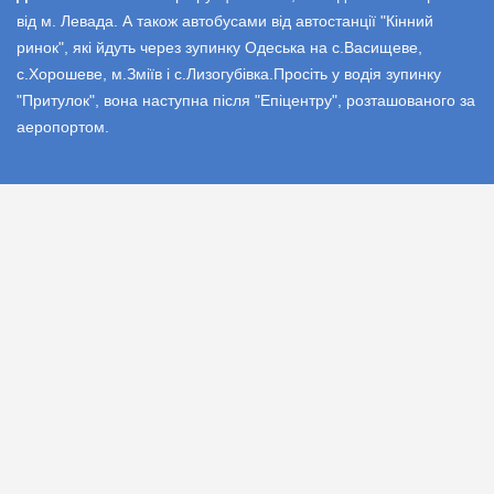
від м. Левада. А також автобусами від автостанції "Кінний
ринок", які йдуть через зупинку Одеська на с.Васищеве,
с.Хорошеве, м.Зміїв і с.Лизогубівка.Просіть у водія зупинку
"Притулок", вона наступна після "Епіцентру", розташованого за
аеропортом.