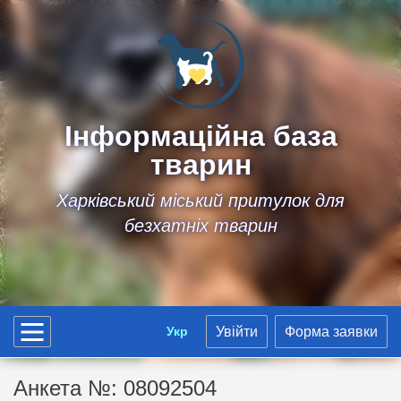
Інформаційна база
тварин
Харківський міський притулок для
безхатніх тварин
Укр
Увійти
Форма заявки
Анкета №: 08092504