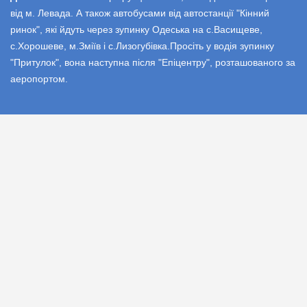
від м. Левада. А також автобусами від автостанції "Кінний
ринок", які йдуть через зупинку Одеська на с.Васищеве,
с.Хорошеве, м.Зміїв і с.Лизогубівка.Просіть у водія зупинку
"Притулок", вона наступна після "Епіцентру", розташованого за
аеропортом.