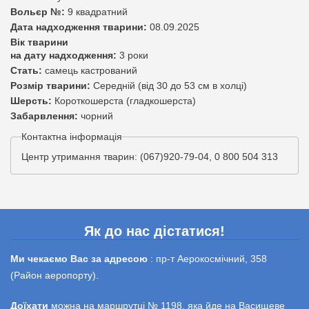
Вольєр №:
9 квадратний
Дата надходження тварини:
08.09.2025
Вік тварини
на дату надходження:
3 роки
Стать:
самець кастрований
Розмір тварини:
Середній (від 30 до 53 см в холці)
Шерсть:
Короткошерста (гладкошерста)
Забарвлення:
чорний
Контактна інформація
Центр утримання тварин: (067)920-79-04, 0 800 504 313
Як до нас дістатися!
Ми чекаємо Вас за адресою
: пр-т Аерокосмічний, 358
(Район аеропорту).
Доїхати
можна на маршрутці № 1198, яка йде на Васищеве