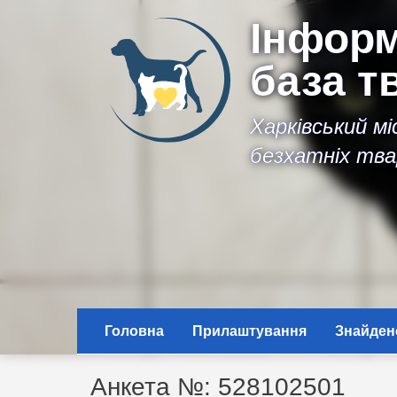
Інформ
база т
Харківський м
безхатніх тва
Головна
Прилаштування
Знайден
Анкета №: 528102501