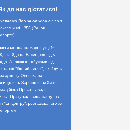
Як до нас дістатися!
 чекаємо Вас за адресою
: пр-т
окосмічний, 358 (Район
опорту).
хати
можна на маршрутці №
8, яка йде на Васищеве від м.
ада. А також автобусами від
останції "Кінний ринок", які йдуть
ез зупинку Одеська на
асищеве, с.Хорошеве, м.Зміїв і
изогубівка.Просіть у водія
инку "Притулок", вона наступна
ля "Епіцентру", розташованого за
опортом.