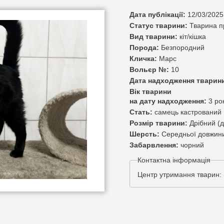
Дата публікації:
12/03/2025
Статус тварини:
Тварина 
Вид тварини:
кіт/кішка
Порода:
Безпородний
Кличка:
Марс
Вольєр №:
10
Дата надходження тварин
Вік тварини
на дату надходження:
3 ро
Стать:
самець кастрований
Розмір тварини:
Дрібний (д
Шерсть:
Середньої довжини
Забарвлення:
чорний
Контактна інформація
Центр утримання тварин: 