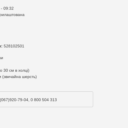
 - 09:32
прилаштована
и:
528102501
ки
о 30 см в холці)
 (звичайна шерсть)
(067)920-79-04, 0 800 504 313