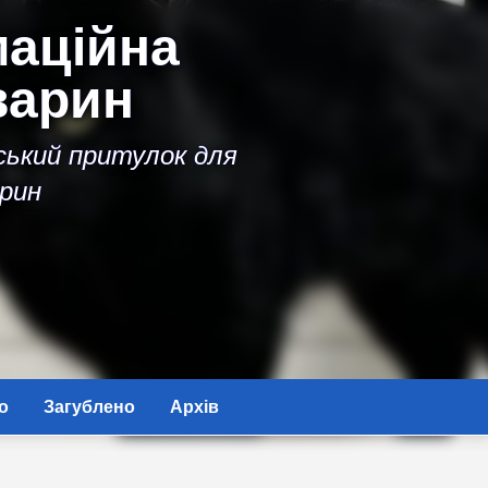
аційна
варин
іський притулок для
рин
о
Загублено
Архів