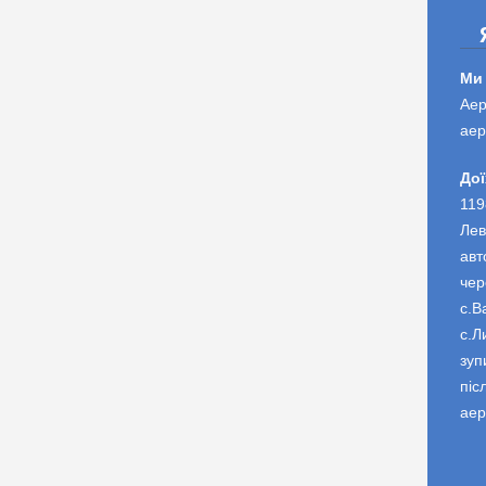
Ми
Аер
аер
Дої
119
Лев
авт
чер
с.В
с.Л
зуп
піс
аер