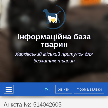
Інформаційна база
тварин
Харківський міський притулок для
безхатніх тварин
Укр
Увійти
Форма заявки
Анкета №: 514042605