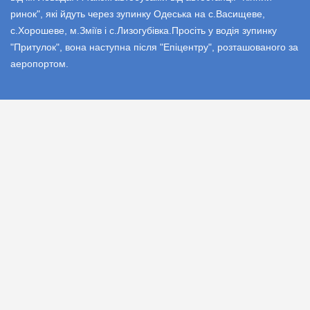
ринок", які йдуть через зупинку Одеська на с.Васищеве,
с.Хорошеве, м.Зміїв і с.Лизогубівка.Просіть у водія зупинку
"Притулок", вона наступна після "Епіцентру", розташованого за
аеропортом.