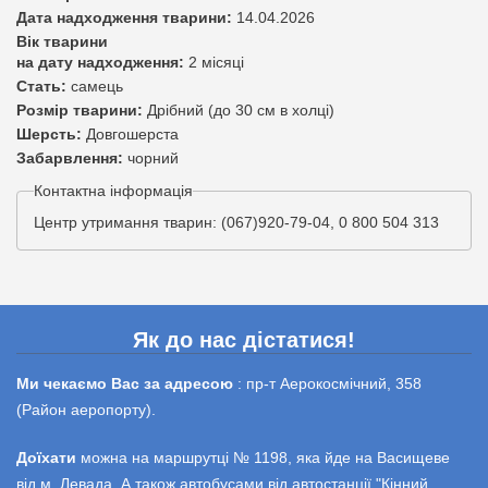
Дата надходження тварини:
14.04.2026
Вік тварини
на дату надходження:
2 місяці
Стать:
самець
Розмір тварини:
Дрібний (до 30 см в холці)
Шерсть:
Довгошерста
Забарвлення:
чорний
Контактна інформація
Центр утримання тварин: (067)920-79-04, 0 800 504 313
Як до нас дістатися!
Ми чекаємо Вас за адресою
: пр-т Аерокосмічний, 358
(Район аеропорту).
Доїхати
можна на маршрутці № 1198, яка йде на Васищеве
від м. Левада. А також автобусами від автостанції "Кінний