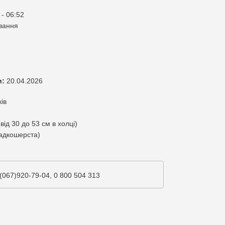
 - 06:52
вання
и:
20.04.2026
ків
від 30 до 53 см в холці)
адкошерста)
(067)920-79-04, 0 800 504 313