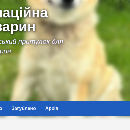
аційна
варин
іський притулок для
рин
о
Загублено
Архів