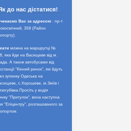
Як до нас дістатися!
 чекаємо Вас за адресою
: пр-т
окосмічний, 358 (Район
опорту).
хати
можна на маршрутці №
8, яка йде на Васищеве від м.
ада. А також автобусами від
останції "Кінний ринок", які йдуть
ез зупинку Одеська на
асищеве, с.Хорошеве, м.Зміїв і
изогубівка.Просіть у водія
инку "Притулок", вона наступна
ля "Епіцентру", розташованого за
опортом.