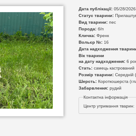
Дата публікації:
05/28/2026
Статус тварини:
Прилашту
Вид тварини:
пес
Порода:
б/п
Кличка:
Френк
Вольєр №:
16
Дата надходження тварин
Вік тварини
на дату надходження:
6 ро
Стать:
самець кастрований
Розмір тварини:
Середній (
Шерсть:
Короткошерста (гл
Забарвлення:
рудий
Контактна інформація
Центр утримання тварин: 