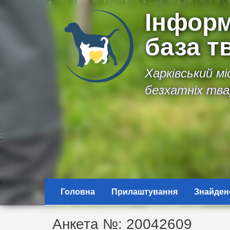
Інформ
база т
Харківський м
безхатніх тва
Головна
Прилаштування
Знайден
Анкета №: 20042609