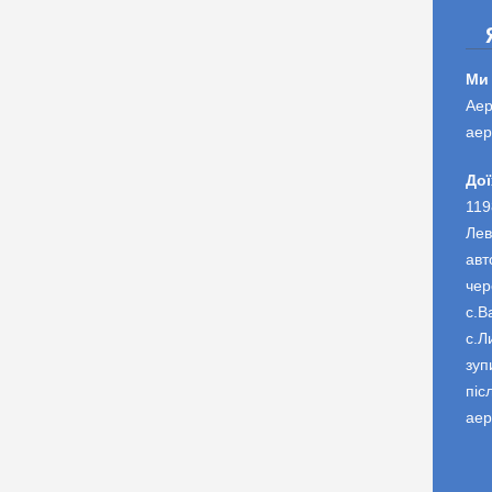
Ми
Аер
аер
Дої
119
Лев
авт
чер
с.В
с.Л
зуп
піс
аер