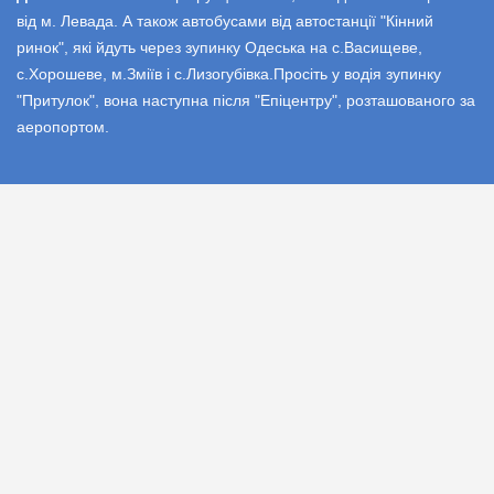
від м. Левада. А також автобусами від автостанції "Кінний
ринок", які йдуть через зупинку Одеська на с.Васищеве,
с.Хорошеве, м.Зміїв і с.Лизогубівка.Просіть у водія зупинку
"Притулок", вона наступна після "Епіцентру", розташованого за
аеропортом.