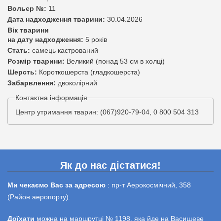
Вольєр №:
11
Дата надходження тварини:
30.04.2026
Вік тварини
на дату надходження:
5 років
Стать:
самець кастрований
Розмір тварини:
Великий (понад 53 см в холці)
Шерсть:
Короткошерста (гладкошерста)
Забарвлення:
двоколірний
Контактна інформація
Центр утримання тварин: (067)920-79-04, 0 800 504 313
Як до нас дістатися!
Ми чекаємо Вас за адресою
: пр-т Аерокосмічний, 358
(Район аеропорту).
Доїхати
можна на маршрутці № 1198, яка йде на Васищеве