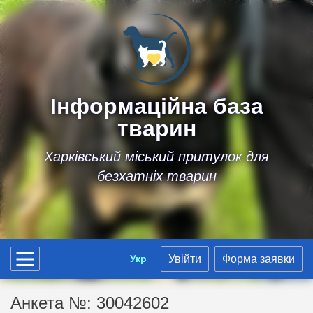
Інформаційна база
тварин
Харківський міський притулок для
безхатніх тварин
Укр
Увійти
Форма заявки
Анкета №: 30042602