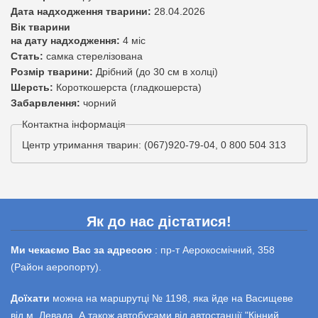
Дата надходження тварини:
28.04.2026
Вік тварини
на дату надходження:
4 міс
Стать:
самка стерелізована
Розмір тварини:
Дрібний (до 30 см в холці)
Шерсть:
Короткошерста (гладкошерста)
Забарвлення:
чорний
Контактна інформація
Центр утримання тварин: (067)920-79-04, 0 800 504 313
Як до нас дістатися!
Ми чекаємо Вас за адресою
: пр-т Аерокосмічний, 358
(Район аеропорту).
Доїхати
можна на маршрутці № 1198, яка йде на Васищеве
від м. Левада. А також автобусами від автостанції "Кінний