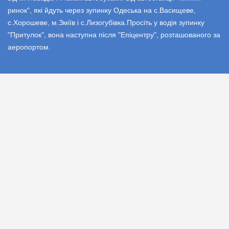
ринок", які йдуть через зупинку Одеська на с.Васищеве,
с.Хорошеве, м.Зміїв і с.Лизогубівка.Просіть у водія зупинку
"Притулок", вона наступна після "Епіцентру", розташованого за
аеропортом.