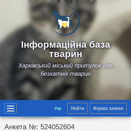
Інформаційна база
тварин
Харківський міський притулок для
безхатніх тварин
Укр
Увійти
Форма заявки
Анкета №: 524052604