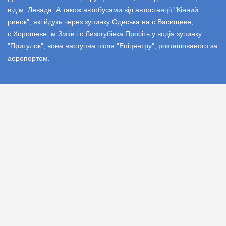
від м. Левада. А також автобусами від автостанції "Кінний
ринок", які йдуть через зупинку Одеська на с.Васищеве,
с.Хорошеве, м.Зміїв і с.Лизогубівка.Просіть у водія зупинку
"Притулок", вона наступна після "Епіцентру", розташованого за
аеропортом.