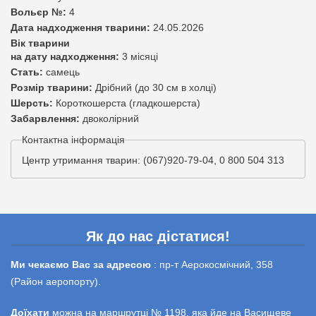
Вольєр №:
4
Дата надходження тварини:
24.05.2026
Вік тварини
на дату надходження:
3 місяці
Стать:
самець
Розмір тварини:
Дрібний (до 30 см в холці)
Шерсть:
Короткошерста (гладкошерста)
Забарвлення:
двоколірний
Контактна інформація
Центр утримання тварин: (067)920-79-04, 0 800 504 313
Як до нас дістатися!
Ми чекаємо Вас за адресою
: пр-т Аерокосмічний, 358
(Район аеропорту).
Доїхати
можна на маршрутці № 1198, яка йде на Васищеве