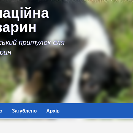
аційна
варин
іський притулок для
рин
о
Загублено
Архів