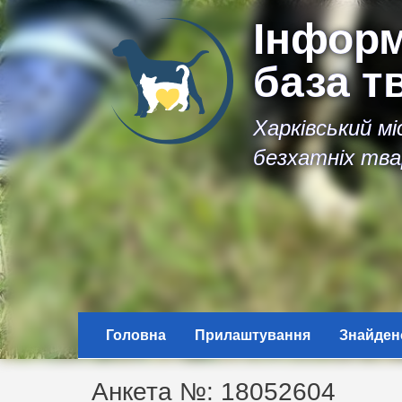
Інформ
база т
Харківський м
безхатніх тва
Головна
Прилаштування
Знайден
Анкета №: 18052604