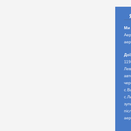
Ми
Аер
аер
Дої
119
Лев
авт
чер
с.В
с.Л
зуп
піс
аер