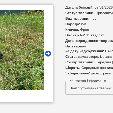
Дата публікації:
07/01/2026
Статус тварини:
Прилашту
Вид тварини:
пес
Порода:
б/п
Кличка:
Фрея
Вольєр №:
11 квадрат
Дата надходження тварин
Вік тварини
на дату надходження:
6 мі
Стать:
самка стерелізована
Розмір тварини:
Середній (
Шерсть:
Середньої довжини
Забарвлення:
двоколірний
Контактна інформація
Центр утримання тварин: 