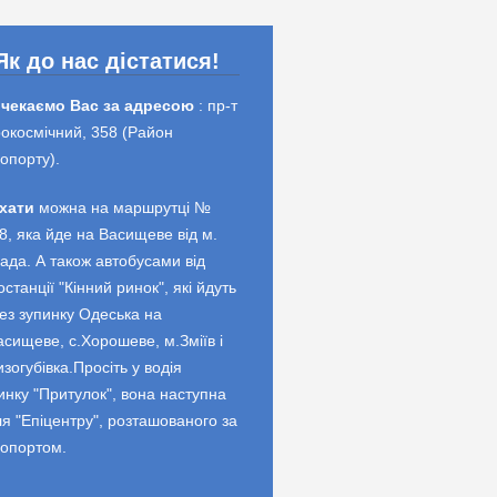
Як до нас дістатися!
 чекаємо Вас за адресою
: пр-т
окосмічний, 358 (Район
опорту).
хати
можна на маршрутці №
8, яка йде на Васищеве від м.
ада. А також автобусами від
останції "Кінний ринок", які йдуть
ез зупинку Одеська на
асищеве, с.Хорошеве, м.Зміїв і
изогубівка.Просіть у водія
инку "Притулок", вона наступна
ля "Епіцентру", розташованого за
опортом.