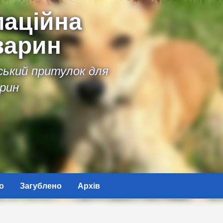
аційна
варин
іський притулок для
рин
о
Загублено
Архів