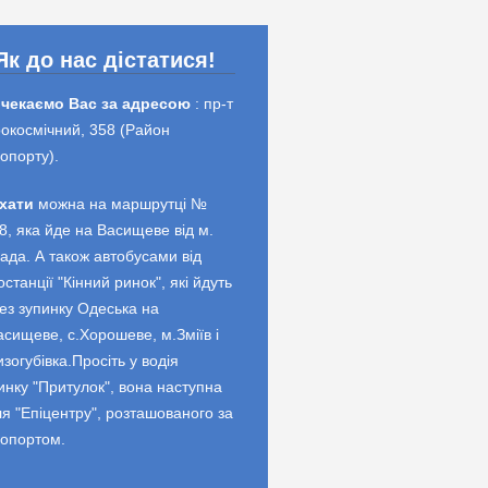
Як до нас дістатися!
 чекаємо Вас за адресою
: пр-т
окосмічний, 358 (Район
опорту).
хати
можна на маршрутці №
8, яка йде на Васищеве від м.
ада. А також автобусами від
останції "Кінний ринок", які йдуть
ез зупинку Одеська на
асищеве, с.Хорошеве, м.Зміїв і
изогубівка.Просіть у водія
инку "Притулок", вона наступна
ля "Епіцентру", розташованого за
опортом.