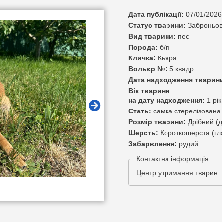
Дата публікації:
07/01/2026
Статус тварини:
Заброньов
Вид тварини:
пес
Порода:
б/п
Кличка:
Кьяра
Вольєр №:
5 квадр
Дата надходження тварин
Вік тварини
на дату надходження:
1 рік
Стать:
самка стерелізована
Розмір тварини:
Дрібний (д
Шерсть:
Короткошерста (гл
Забарвлення:
рудий
Контактна інформація
Центр утримання тварин: 