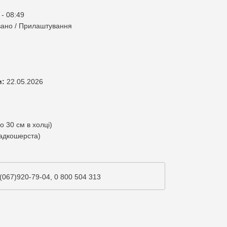
 - 08:49
ано / Прилаштування
и:
22.05.2026
о 30 см в холці)
адкошерста)
(067)920-79-04, 0 800 504 313