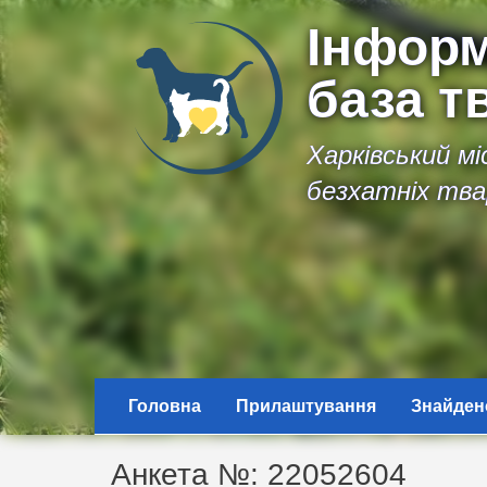
Інформ
база т
Харківський м
безхатніх тва
Головна
Прилаштування
Знайден
Анкета №: 22052604