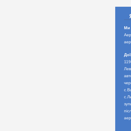
Ми
Аер
аер
Дої
119
Лев
авт
чер
с.В
с.Л
зуп
піс
аер